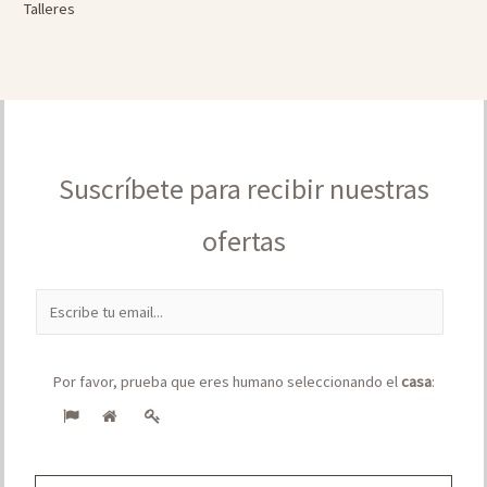
Talleres
Suscríbete para recibir nuestras
ofertas
E
m
a
Por favor, prueba que eres humano seleccionando el
casa
:
i
l
*