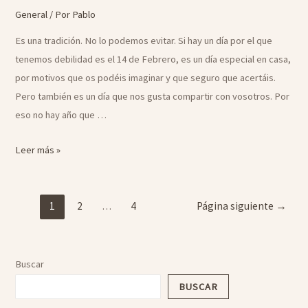
General
/ Por
Pablo
Es una tradición. No lo podemos evitar. Si hay un día por el que
tenemos debilidad es el 14 de Febrero, es un día especial en casa,
por motivos que os podéis imaginar y que seguro que acertáis.
Pero también es un día que nos gusta compartir con vosotros. Por
eso no hay año que …
Sorteo
Leer más »
especial
«Comparte
Paginación
tu
1
2
…
4
Página siguiente
→
de
amor»
entradas
Buscar
BUSCAR