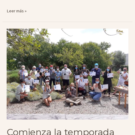
Noviembre
Leer más »
en
Ibiza:
Talleres
de
Hierbas
Payesas
Comienza la temporada