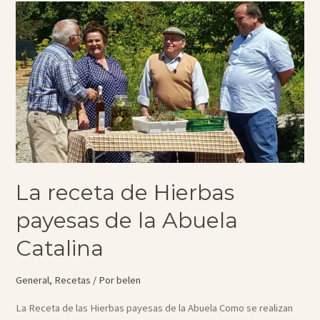
para
el
Día
de
Padre
La receta de Hierbas
payesas de la Abuela
Catalina
General
,
Recetas
/ Por
belen
La Receta de las Hierbas payesas de la Abuela Como se realizan