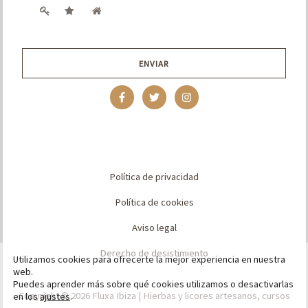
l
*
ENVIAR
Política de privacidad
Política de cookies
Aviso legal
Derecho de desistimiento
Utilizamos cookies para ofrecerte la mejor experiencia en nuestra
web.
Puedes aprender más sobre qué cookies utilizamos o desactivarlas
Copyright © 2026 Fluxa Ibiza | Hierbas y licores artesanos, cursos
en los
ajustes
.