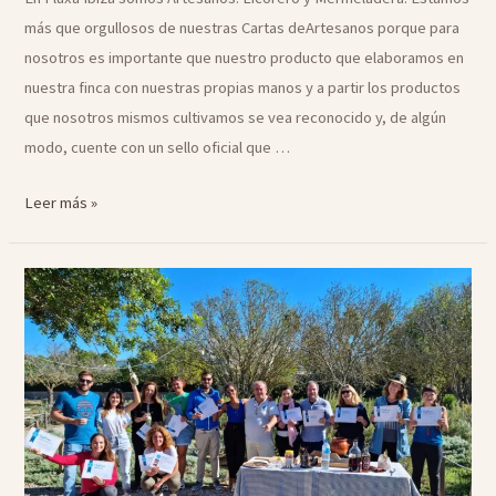
más que orgullosos de nuestras Cartas deArtesanos porque para
nosotros es importante que nuestro producto que elaboramos en
nuestra finca con nuestras propias manos y a partir los productos
que nosotros mismos cultivamos se vea reconocido y, de algún
modo, cuente con un sello oficial que …
Joan
Leer más »
y
Belén,
los
Artesanos
de
Fluxà
Ibiza.