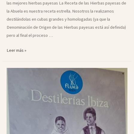
las mejores hierbas payesas ​La Receta de las Hierbas payesas de
la Abuela es nuestra receta estrella. Nosotros la realizamos
destilándolas en cubas grandes y homologadas (ya que la
Denominación de Origen de las Hierbas payesas está así definida)
pero al final el proceso …
La
Leer más »
receta
de
Hierbas
payesas
de
la
Abuela
Catalina