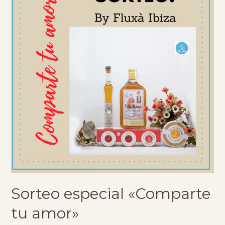
en
nuestra
nueva
tienda
online
Sorteo especial «Comparte
tu amor»