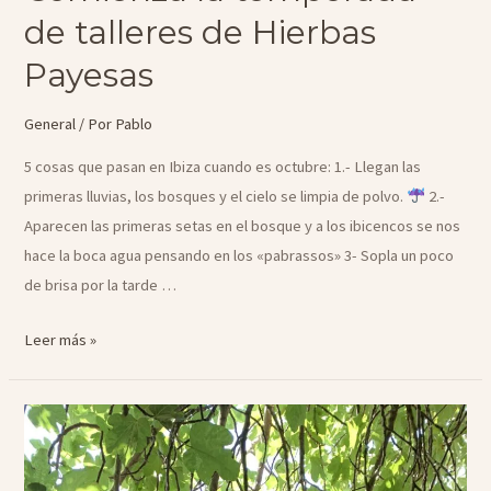
de talleres de Hierbas
Payesas
General
/ Por
Pablo
5 cosas que pasan en Ibiza cuando es octubre: 1.- Llegan las
primeras lluvias, los bosques y el cielo se limpia de polvo.
2.-
Aparecen las primeras setas en el bosque y a los ibicencos se nos
hace la boca agua pensando en los «pabrassos» 3- Sopla un poco
de brisa por la tarde …
Comienza
Leer más »
la
temporada
de
talleres
de