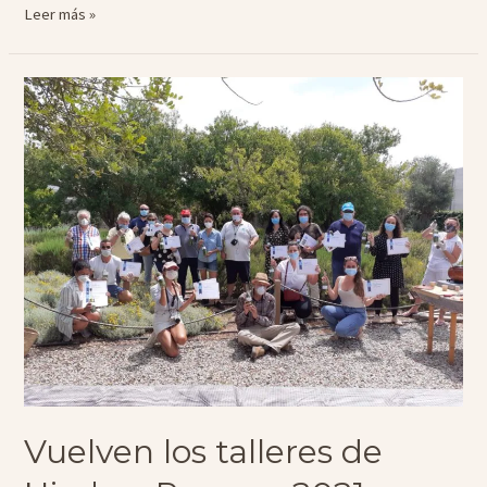
Nuevas
Leer más »
recetas
y
nuevas
botellas
Vuelven los talleres de