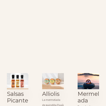
Salsas
Alliolis
Mermel
Picante
ada
La mermelada
de guindilla Fluxà