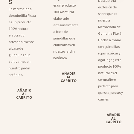
s
Descubre la
es un producto
explosión de
La mermelada
100% natural
sabor que es
de guindilla Fluxà
elaborado
nuestra
es un producto
artesanalmente
Mermelada de
100% natural
a base de
Guindilla Fluxà.
elaborado
guindillas que
Hecha a mano
artesanalmente
cultivamos en
con guindillas
a base de
nuestro jardín
rojas, azúcar y
guindillas que
botánico.
agar-agar, este
cultivamos en
producto 100%
nuestro jardín
natural es el
AÑADIR
botánico.
AL
compañero
CARRITO
perfecto para
AÑADIR
quesos, pastas y
AL
CARRITO
carnes.
AÑADIR
AL
CARRITO