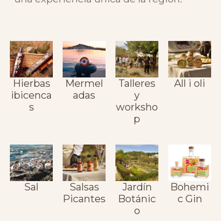
Hierbas
Mermel
Talleres
All i oli
ibicenca
adas
y
s
worksho
p​
Sal
Salsas
Jardín
Bohemi
Picantes
Botánic
c Gin
o