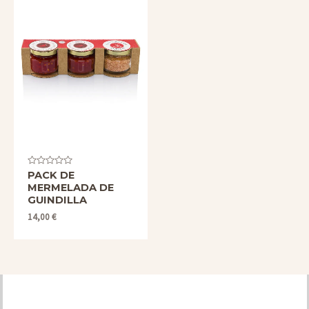
Valorado
PACK DE
con
MERMELADA DE
0
de
GUINDILLA
5
14,00
€