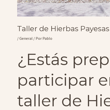
Taller de Hierbas Payesa
/
General
/ Por
Pablo
¿Estás pre
participar 
taller de H