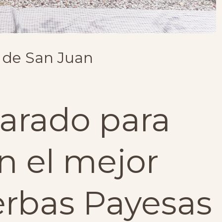
s de San Juan
parado para
en el mejor
ierbas Payesas