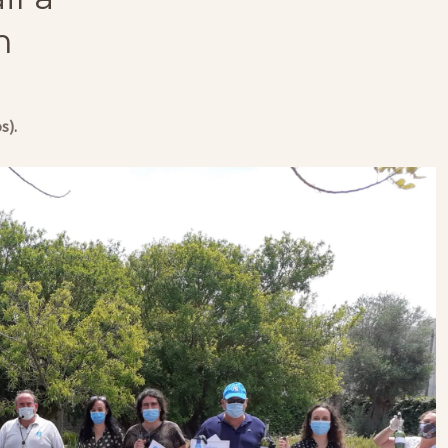
m
s).