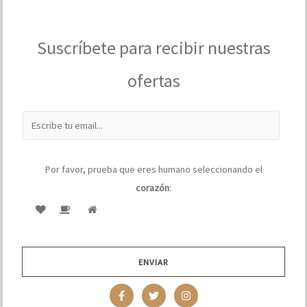
Suscríbete para recibir nuestras
ofertas
E
m
a
Por favor, prueba que eres humano seleccionando el
i
corazón
:
l
*
ENVIAR