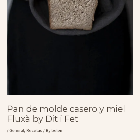
Pan de molde casero y miel
Fluxà by Dit i Fet
/
General
,
Recetas
/ By
belen