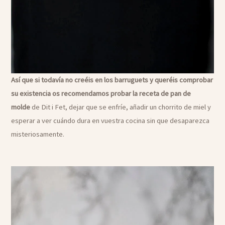
Así que si todavía no creéis en los barruguets y queréis comprobar
su existencia os recomendamos probar la receta de pan de
molde
de Dit i Fet, dejar que se enfríe, añadir un chorrito de miel y
esperar a ver cuándo dura en vuestra cocina sin que desaparezca
misteriosamente.