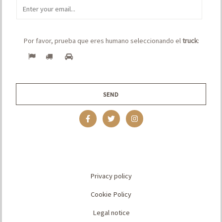
E
m
a
Por favor, prueba que eres humano seleccionando el
truck
:
i
l
*
SEND
Privacy policy
Cookie Policy
Legal notice