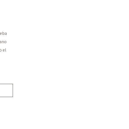
ueba
ano
o el