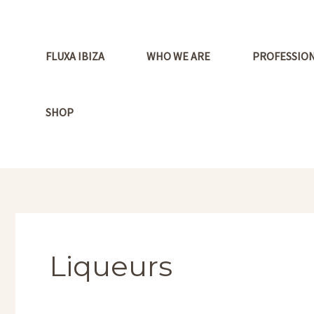
Ir
al
contenido
FLUXA IBIZA
WHO WE ARE
PROFESSIO
SHOP
Liqueurs