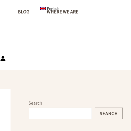
English
S
BLOG
WHERE WE ARE
Search
SEARCH