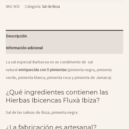
Barbacoa
SKU:
N/D
Categoría:
Sal de Ibiza
cantidad
Descripción
Información adicional
La sal especial Barbacoa es un condimento de sal
natural
enriquecida con 5 pimientas
(pimienta negra, pimienta
verde, pimienta blanca, pimienta rosa y pimienta de Jamaica).
¿Qué ingredientes contienen las
Hierbas Ibicencas Fluxà Ibiza?
Sal de las salinas de Ibiza, pimienta negra.
¿La fabricación es artesanal?