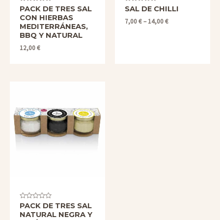
Valorado
Valorado
PACK DE TRES SAL
SAL DE CHILLI
con
con
CON HIERBAS
0
0
7,00
€
–
14,00
€
de
de
MEDITERRÁNEAS,
5
5
BBQ Y NATURAL
12,00
€
Valorado
PACK DE TRES SAL
con
NATURAL NEGRA Y
0