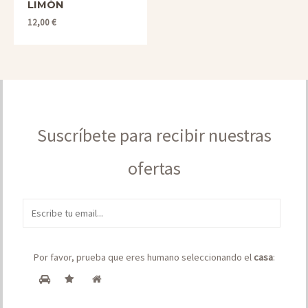
de
LIMÓN
5
12,00
€
Suscríbete para recibir nuestras
ofertas
E
m
a
Por favor, prueba que eres humano seleccionando el
casa
:
i
l
*