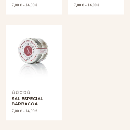
con
con
0
0
7,00
€
–
14,00
€
7,00
€
–
14,00
€
de
de
5
5
Valorado
SAL ESPECIAL
con
BARBACOA
0
de
7,00
€
–
14,00
€
5