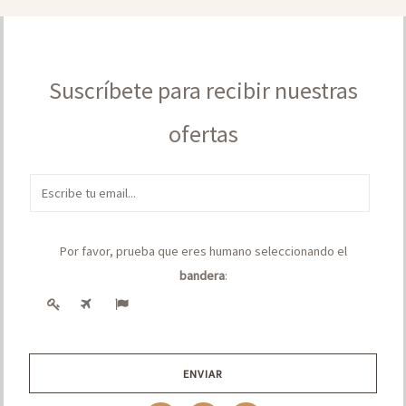
Suscríbete para recibir nuestras
ofertas
E
m
a
Por favor, prueba que eres humano seleccionando el
i
bandera
:
l
*
ENVIAR