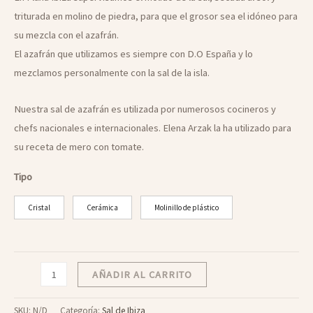
triturada en molino de piedra, para que el grosor sea el idóneo para
su mezcla con el azafrán.
El azafrán que utilizamos es siempre con D.O España y lo
mezclamos personalmente con la sal de la isla.
Nuestra sal de azafrán es utilizada por numerosos cocineros y
chefs nacionales e internacionales. Elena Arzak la ha utilizado para
su receta de mero con tomate.
Tipo
Cristal
Cerámica
Molinillo de plástico
Sal
AÑADIR AL CARRITO
de
Azafrán
SKU:
N/D
Categoría:
Sal de Ibiza