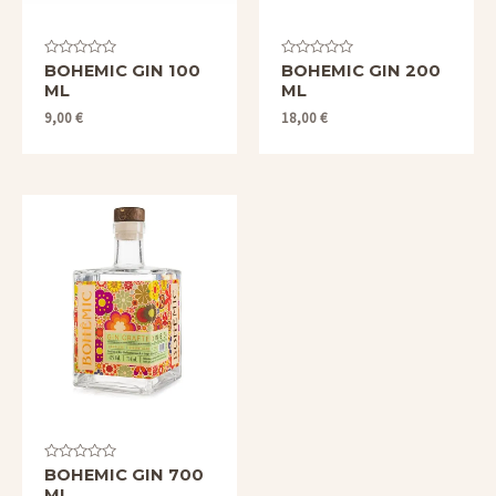
Valorado
Valorado
BOHEMIC GIN 100
BOHEMIC GIN 200
con
con
ML
ML
0
0
de
de
9,00
€
18,00
€
5
5
Valorado
BOHEMIC GIN 700
con
ML