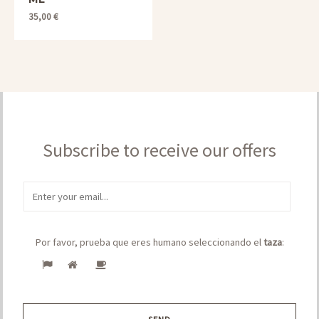
0
de
35,00
€
5
Subscribe to receive our offers
E
m
a
Por favor, prueba que eres humano seleccionando el
taza
:
i
l
*
SEND