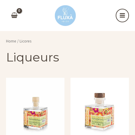
Ir
al
MAIN
contenido
MEN
Home
/ Licores
Liqueurs