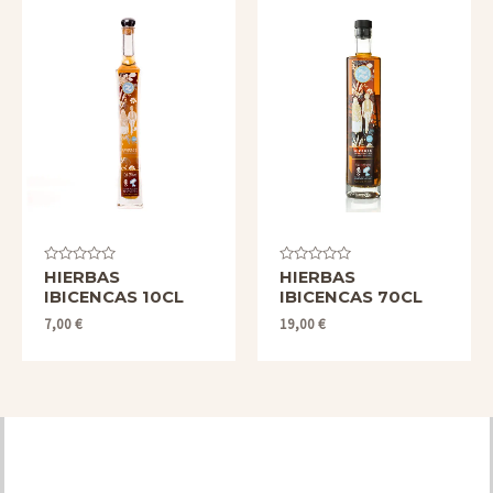
Valorado
Valorado
HIERBAS
HIERBAS
con
con
IBICENCAS 10CL
IBICENCAS 70CL
0
0
de
de
7,00
€
19,00
€
5
5