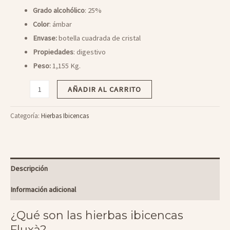
Grado alcohólico
: 25%
Color
: ámbar
Envase:
botella cuadrada de cristal
Propiedades
: digestivo
Peso:
1,155 Kg.
Hierbas
AÑADIR AL CARRITO
ibicencas
50cl
Categoría:
Hierbas Ibicencas
cantidad
Descripción
Información adicional
¿Qué son las hierbas ibicencas
Fluxà?