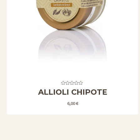
Valorado
ALLIOLI CHIPOTE
con
0
de
6,00
€
5