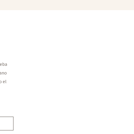
ueba
ano
o el