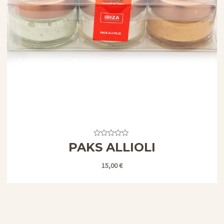
Valorado
PAKS ALLIOLI
con
0
de
15,00
€
5