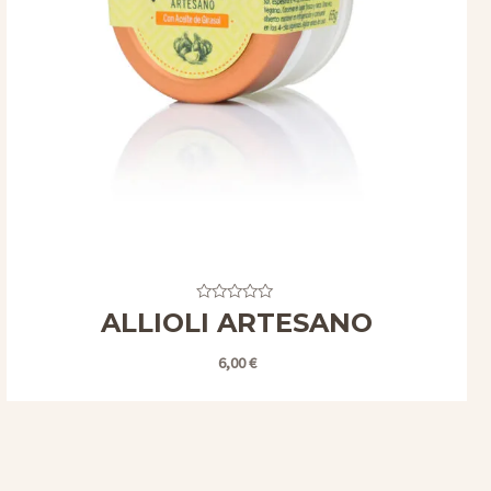
Valorado
ALLIOLI ARTESANO
con
0
de
6,00
€
5