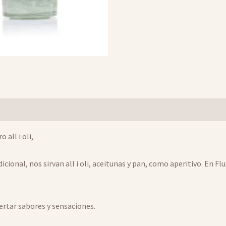
 all i oli,
onal, nos sirvan all i oli, aceitunas y pan, como aperitivo. En F
ertar sabores y sensaciones.