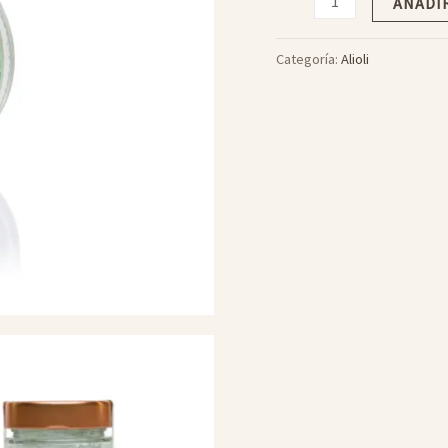
AÑADI
basilico
cantidad
Categoría:
Alioli